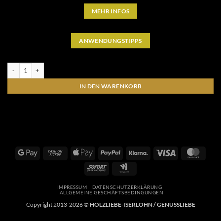
MEHR INFOS
ANWENDUNGSTIPPS
Bonjour Sophie, Café de Paris, 70 g Menge
IN DEN WARENKORB
Google
Cash
Apple
PayPal
Klarna
Visa
Maste
Pay
on
Pay
Sofort
Google
Pickup
Wallet
IMPRESSUM
DATENSCHUTZERKLÄRUNG
ALLGEMEINE GESCHÄFTSBEDINGUNGEN
Copyright 2013-2026 ©
HOLZLIEBE-ISERLOHN / GENUSSLIEBE