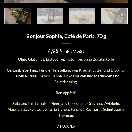
Bonjour Sophie, Café de Paris, 70 g
4,95
€
inkl. MwSt
Ohne Glutamat, laktosefrei, glutenfrei, ohne Zusatzstoffe
GenussLiebe Tipp:
Für die Herstellung von Kräuterbutter und Dipp, für
Gemüse, Pilze, Fleisch, Sahne, Kokossaucen und Marinaden und
Salatdressing.
Bon appétit!
Zut
aten:
Salatkräuter, Meersalz, Knoblauch, Oregano, Zwiebeln,
Majoran, Zucker, Curcuma, Estragon, Fenchel, Rosmarin, Schnittlauch,
Thymian.
71,00€/kg