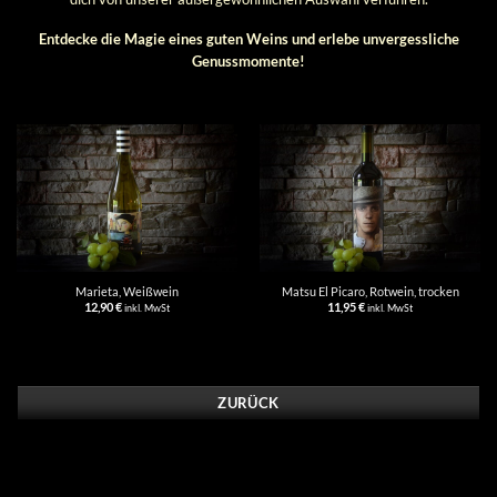
Entdecke die Magie eines guten Weins und erlebe unvergessliche
Genussmomente!
Marieta, Weißwein
Matsu El Picaro, Rotwein, trocken
12,90
€
11,95
€
inkl. MwSt
inkl. MwSt
ZURÜCK