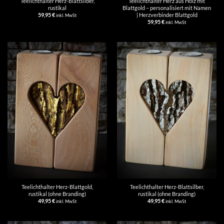
Teelichthalter Herz-Blattsilber,
Teelichthalter Herz aus Holz mit
rustikal
Blattgold – personalisiert mit Namen
| Herzverbinder Blattgold
59,95
€
inkl. MwSt
59,95
€
inkl. MwSt
Teelichthalter Herz-Blattgold,
Teelichthalter Herz-Blattsilber,
rustikal (ohne Branding)
rustikal (ohne Branding)
49,95
€
49,95
€
inkl. MwSt
inkl. MwSt