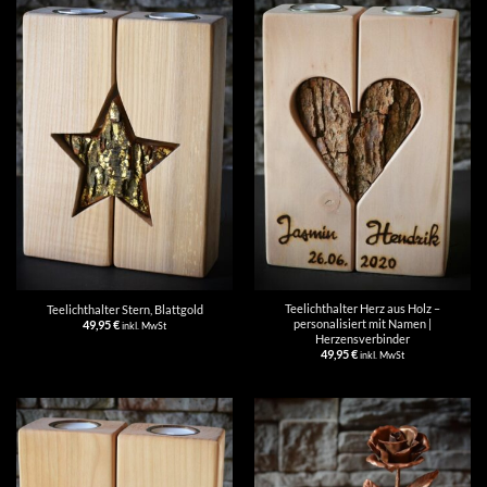
Teelichthalter Herz aus Holz –
Teelichthalter Stern, Blattgold
personalisiert mit Namen |
49,95
€
inkl. MwSt
Herzensverbinder
49,95
€
inkl. MwSt