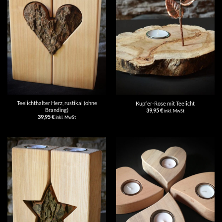
Teelichthalter Herz, rustikal (ohne
Kupfer-Rose mit Teelicht
Branding)
39,95
€
inkl. MwSt
39,95
€
inkl. MwSt