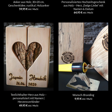
Anker aus Holz, 30×20 cm,
Personalisiertes Hochzeitsgeschenk
Geschenkidee, rustikal, Holzanker
aus Holz – Herz „Ewige Liebe“ mit
Namen & Datum
59,95
€
inkl. MwSt
64,95
€
inkl. MwSt
Teelichthalter Herz aus Holz –
Wunsch-Branding
personalisiert mit Namen |
9,95
€
inkl. MwSt
Herzensverbinder
49,95
€
inkl. MwSt