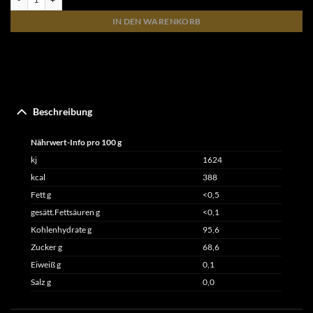
IN DEN WARENKORB
Beschreibung
Nährwert-Info pro 100 g
kj
1624
kcal
388
Fett g
<0,5
gesätt.Fettsäuren g
<0,1
Kohlenhydrate g
95,6
Zucker g
68,6
Eiweiß g
0,1
Salz g
0,0