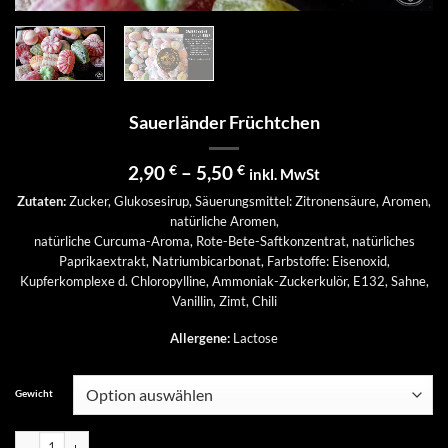
Sauerländer Früchtchen
Preisspanne:
2,90
€
–
5,50
€
inkl. MwSt
2,90 €
Zutaten:
Zucker, Glukosesirup, Säuerungsmittel: Zitronensäure, Aromen,
bis
natürliche Aromen,
5,50 €
natürliche Curcuma-Aroma, Rote-Bete-Saftkonzentrat, natürliches
Paprikaextrakt, Natriumbicarbonat, Farbstoffe: Eisenoxid,
Kupferkomplexe d. Chloropylline, Ammoniak-Zuckerkulör, E132, Sahne,
Vanillin, Zimt, Chili
Allergene:
Lactose
Gewicht
Sauerländer Früchtchen Menge