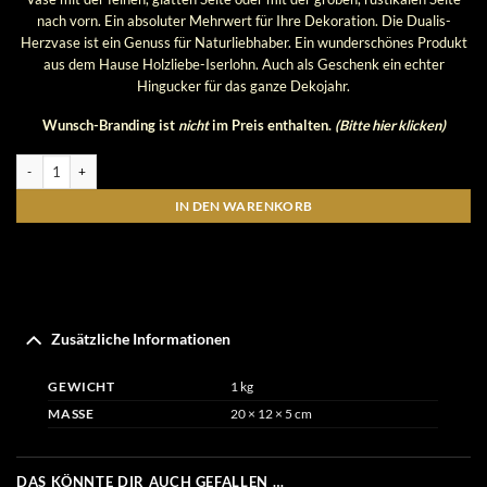
nach vorn. Ein absoluter Mehrwert für Ihre Dekoration. Die Dualis-
Herzvase ist ein Genuss für Naturliebhaber. Ein wunderschönes Produkt
aus dem Hause Holzliebe-Iserlohn. Auch als Geschenk ein echter
Hingucker für das ganze Dekojahr.
Wunsch-Branding ist
nicht
im Preis enthalten.
(Bitte hier klicken)
Herzvase, "Dualis", 20x12 cm Menge
IN DEN WARENKORB
Zusätzliche Informationen
GEWICHT
1 kg
MASSE
20 × 12 × 5 cm
DAS KÖNNTE DIR AUCH GEFALLEN …