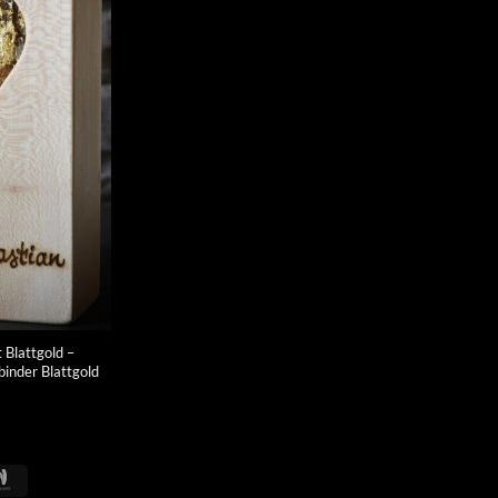
 Blattgold –
binder Blattgold
Google