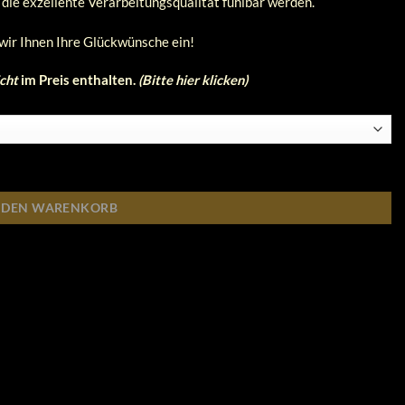
 die exzellente Verarbeitungsqualität fühlbar werden.
wir Ihnen Ihre Glückwünsche ein!
cht
im Preis enthalten.
(Bitte hier klicken)
N DEN WARENKORB