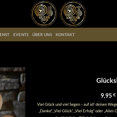
ENST
EVENTS
ÜBER UNS
KONTAKT
Glücksb
9,95
€
Viel Glück und viel Segen – auf all‘ deinen We
„Danke“, „Viel Glück“, „Viel Erfolg“ oder „Alle