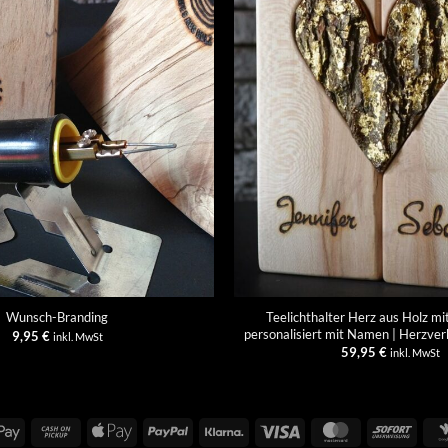
+
Teelichthalter Herz aus Holz mit
Wunsch-Branding
personalisiert mit Namen | Herzver
9,95
€
inkl. MwSt
59,95
€
inkl. MwSt
Google
Cash
Apple
PayPal
Klarna
Visa
MasterCard
Sofort