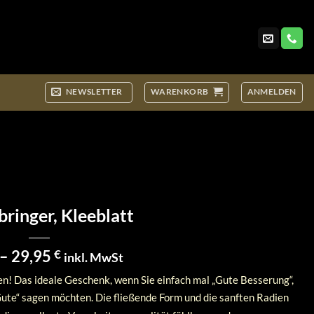
NEWSLETTER
WARENKORB
ANMELDEN
ringer, Kleeblatt
Preisspanne:
–
29,95
€
inkl. MwSt
9,95 €
gen! Das ideale Geschenk, wenn Sie einfach mal „Gute Besserung“,
bis
s Gute“ sagen möchten.
Die fließende Form und die sanften Radien
29,95 €