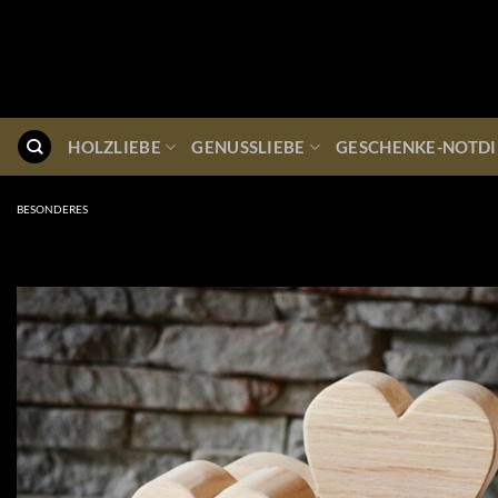
Zum
Inhalt
springen
HOLZLIEBE
GENUSSLIEBE
GESCHENKE-NOTDI
BESONDERES