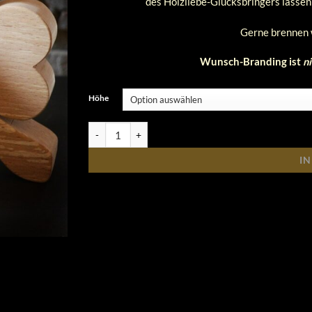
des
Holzliebe-Glücksbringers lassen
Gerne brennen 
Wunsch-Branding ist
ni
Höhe
Glücksbringer, Kleeblatt Menge
I