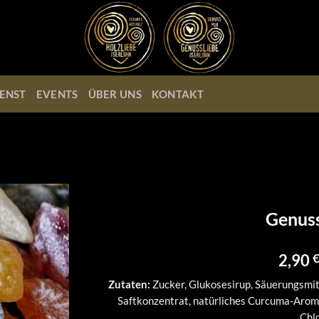
ENST
EVENTS
ÜBER UNS
KONTAKT
Genuss
2,90
Zutaten:
Zucker, Glukosesirup, Säuerungsmit
Saftkonzentrat, natürliches Curcuma-Aroma
Chlo