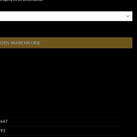
N DEN WARENKORB
1647
393