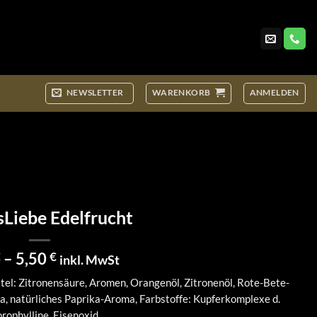
NEWSLETTER
WARENKORB
ANMELDEN
Liebe Edelfrucht
Preisspanne:
–
5,50
€
€
inkl. MwSt
2,90 €
tel: Zitronensäure, Aromen, Orangenöl, Zitronenöl, Rote-Bete-
bis
, natürliches Paprika-Aroma, Farbstoffe: Kupferkomplexe d.
5,50 €
rophylline, Eisenoxid