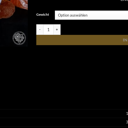
Gewicht
GenussLiebe Edelfrucht Menge
I