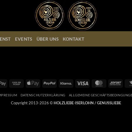
ENST
EVENTS
ÜBER UNS
KONTAKT
Google
Cash
Apple
PayPal
Klarna
Visa
MasterCard
Sofort
Pay
on
Pay
Pickup
MPRESSUM
DATENSCHUTZERKLÄRUNG
ALLGEMEINE GESCHÄFTSBEDINGUNG
Copyright 2013-2026 ©
HOLZLIEBE-ISERLOHN / GENUSSLIEBE