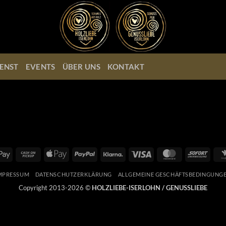
ENST
EVENTS
ÜBER UNS
KONTAKT
Google
Cash
Apple
PayPal
Klarna
Visa
MasterCard
Sofort
Pay
on
Pay
Pickup
MPRESSUM
DATENSCHUTZERKLÄRUNG
ALLGEMEINE GESCHÄFTSBEDINGUNG
Copyright 2013-2026 ©
HOLZLIEBE-ISERLOHN / GENUSSLIEBE