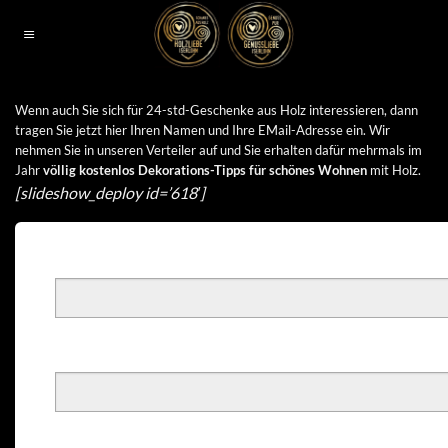
Zum
Inhalt
springen
Wenn auch Sie sich für 24-std-Geschenke aus Holz interessieren, dann
tragen Sie jetzt hier Ihren Namen und Ihre EMail-Adresse ein. Wir
nehmen Sie in unseren Verteiler auf und Sie erhalten dafür mehrmals im
Jahr
völlig kostenlos Dekorations-Tipps für schönes Wohnen
mit Holz.
[slideshow_deploy id=’618′]
Vorname*
Name*