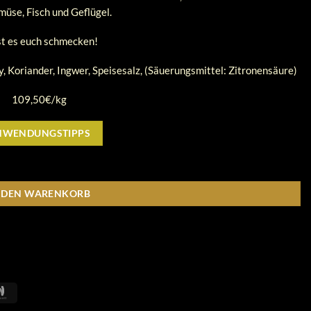
müse, Fisch und Geflügel.
t es euch schmecken!
, Koriander, Ingwer, Speisesalz, (Säuerungsmittel: Zitronensäure)
109,50€/kg
NWENDUNGSTIPPS
N DEN WARENKORB
Google
Wallet