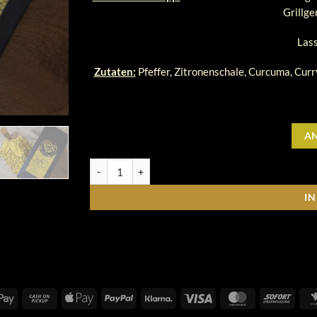
Grillge
Lass
Zutaten:
Pfeffer, Zitronenschale, Curcuma, Curry
A
SauerLand Pfeffer, Zitronenpfeffer, 60 g Menge
I
Google
Cash
Apple
PayPal
Klarna
Visa
MasterCard
Sofort
Pay
on
Pay