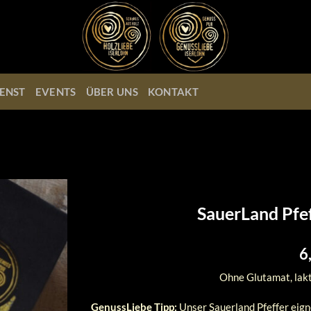
ENST
EVENTS
ÜBER UNS
KONTAKT
SauerLand Pfef
6
Ohne Glutamat, lakto
GenussLiebe Tipp:
Unser Sauerland Pfeffer eign