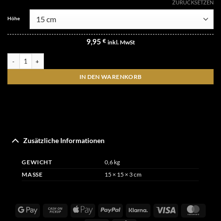
ZURÜCKSETZEN
Höhe
9,95
€
inkl. MwSt
Rustikale Sterne, geschliffen+gebürstet Menge
IN DEN WARENKORB
Zusätzliche Informationen
GEWICHT
0,6 kg
MASSE
15 × 15 × 3 cm
Google
Cash
Apple
PayPal
Klarna
Visa
Maste
Pay
on
Pay