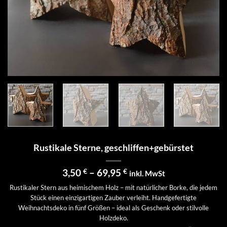
Rustikale Sterne, geschliffen+gebürstet
Preisspanne:
3,50
€
–
69,95
€
inkl. MwSt
3,50 €
Rustikaler Stern aus heimischem Holz – mit natürlicher Borke, die jedem
bis
Stück einen einzigartigen Zauber verleiht. Handgefertigte
69,95 €
Weihnachtsdeko in fünf Größen – ideal als Geschenk oder stilvolle
Holzdeko.