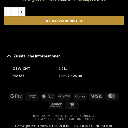
Rost-Hirsch auf Eichendreieck Menge
IN DEN WARENKORB
Zusätzliche Informationen
GEWICHT
1,5 kg
MASSE
10 × 12 × 26 cm
Google
Cash
Apple
PayPal
Klarna
Visa
Maste
Pay
on
Pay
Sofort
Google
Pickup
Wallet
IMPRESSUM
DATENSCHUTZERKLÄRUNG
ALLGEMEINE GESCHÄFTSBEDINGUNGEN
Copyright 2013-2026 ©
HOLZLIEBE-ISERLOHN / GENUSSLIEBE