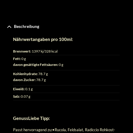
Beschreibung
Nährwertangaben pro 100ml:
Brennwert:
1397 kj/328 kcal
Fett:
0 g
davon gesättigte Fettsäuren:
0 g
Kohlenhydrate:
78.7 g
davon Zucker:
78.7 g
Eiweiß:
0.1 g
Salz:
0.07 g
GenussLiebe Tipp:
Passt hervorragend zu:•Rucola, Feldsalat, Radiccio Rohkost-