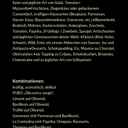
Salat und jegliche Art von Salat, Tomaten-
Mozarella•Frischkäse, Ziegenkäse oder gebackenem
Camembert, kräftigen Käsesorten (Bergkäse, Parmesan,
Harzer Käse, Blauschimmelkäse, Greyerzer, etc.).•Blumenkohl,
Brokkoli, Möhren, Zuckerschoten, Auberginen, Zucchinis,
Tomaten, Paprika, (Frühlings-) Zwiebeln, Spargel, Artischocken
und jeglicher Gemüsesorten deiner Wahl. •Fleisch (Rind, Huhn,
Schwein, Wild, Ente, etc.)•zum Ablöschen von Saucen, Jus und
Antipasta.•Desserts, Schokopudding, Eis, Mousse au Chocolat,
Obstsalaten •als Topping zu Crêpes, Schokokuchen, Brownies,
Cheesecake und zu jeglicher Art von Süßspeisen
Kombinationen:
kräftig, aromatisch, delikat
PURO „Olio extra vergin“,
Limone auf Olivenöl,
Basilikum auf Olivenöl,
Trüffel auf Olivenöl,
Genovese (mit Parmesan und Basilikum),
La Contadina (mit Paprika, Oregano, Rosmarin,
Thymian und Basilikum)