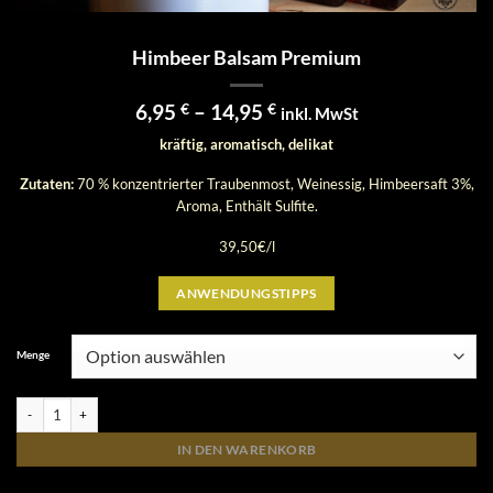
Himbeer Balsam Premium
Preisspanne:
6,95
€
–
14,95
€
inkl. MwSt
6,95 €
kräftig, aromatisch, delikat
bis
14,95 €
Zutaten:
70 % konzentrierter Traubenmost, Weinessig, Himbeersaft 3%,
Aroma, Enthält Sulfite.
39,50€/l
ANWENDUNGSTIPPS
Menge
Himbeer Balsam Premium Menge
IN DEN WARENKORB