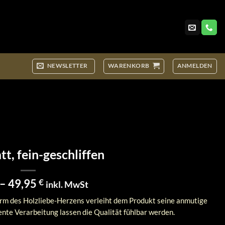
NEWSLETTER
WARENKORB
ANMELDEN
tt, fein-geschliffen
Preisspanne:
–
49,95
€
inkl. MwSt
4,95 €
orm des Holzliebe-Herzens verleiht dem Produkt seine anmutige
bis
ente Verarbeitung lassen die Qualität fühlbar werden.
49,95 €