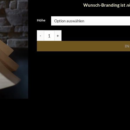
Wunsch-Branding ist
ni
Höhe
Herz, glatt, fein-geschliffen Menge
I