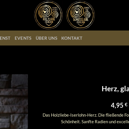
ENST
EVENTS
ÜBER UNS
KONTAKT
Herz, gla
4,95
€
Das Holzliebe-Iserlohn-Herz. Die fließende F
Schönheit. Sanfte Radien und excell