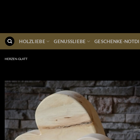
Zum
Inhalt
springen
HOLZLIEBE
GENUSSLIEBE
GESCHENKE-NOTDI
HERZEN-GLATT