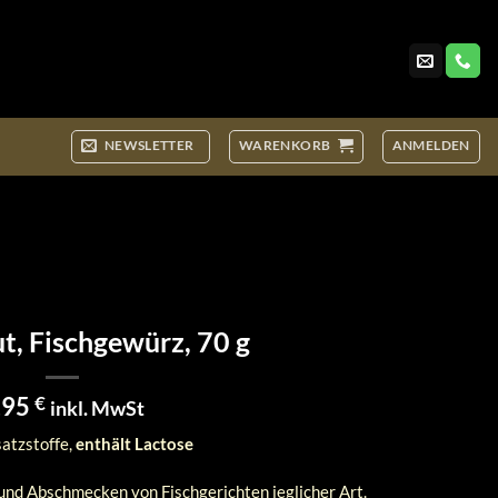
NEWSLETTER
WARENKORB
ANMELDEN
t, Fischgewürz, 70 g
,95
€
inkl. MwSt
atzstoffe,
enthält Lactose
d Abschmecken von Fischgerichten jeglicher Art.