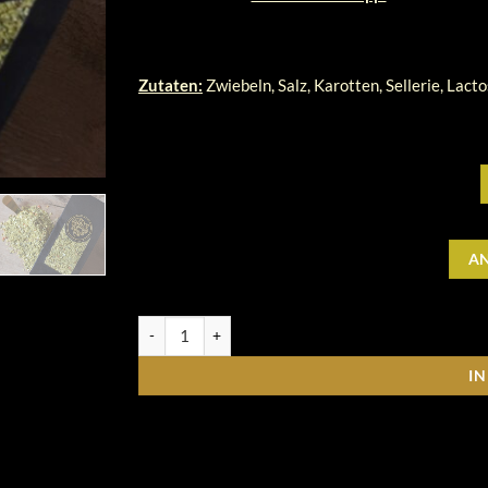
Zutaten:
Zwiebeln, Salz, Karotten, Sellerie, Lact
A
Ebbe & Flut, Fischgewürz, 70 g Menge
I