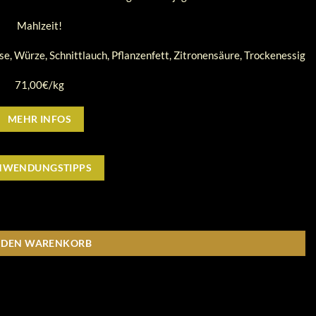
Mahlzeit!
ose, Würze, Schnittlauch, Pflanzenfett, Zitronensäure, Trockenessig
71,00€/kg
MEHR INFOS
NWENDUNGSTIPPS
N DEN WARENKORB