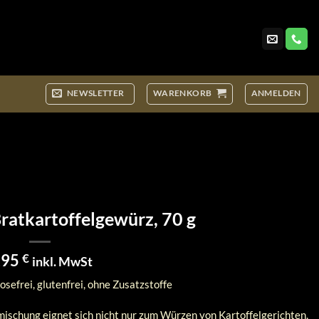
NEWSLETTER
WARENKORB
ANMELDEN
Bratkartoffelgewürz, 70 g
,95
€
inkl. MwSt
osefrei, glutenfrei, ohne Zusatzstoffe
schung eignet sich nicht nur zum Würzen von Kartoffelgerichten,