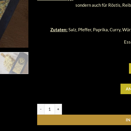
sondern auch für Röstis, Reib
Zutaten:
Salz, Pfeffer, Paprika, Curry, Wü
Ess
A
Dolle Knolle, Bratkartoffelgewürz, 70 g Menge
I