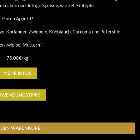
ekuchen und deftige Speisen, wie z.B. Eintöpfe.
Guten Appetit!
rze, Koriander, Zwiebeln, Knoblauch, Curcuma und Petersilie.
en „wie bei Muttern“!
75,00€/kg
MEHR INFOS
NWENDUNGSTIPPS
N DEN WARENKORB