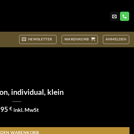
NEWSLETTER
WARENKORB
ANMELDEN
n, individual, klein
,95
€
inkl. MwSt
N DEN WARENKORB