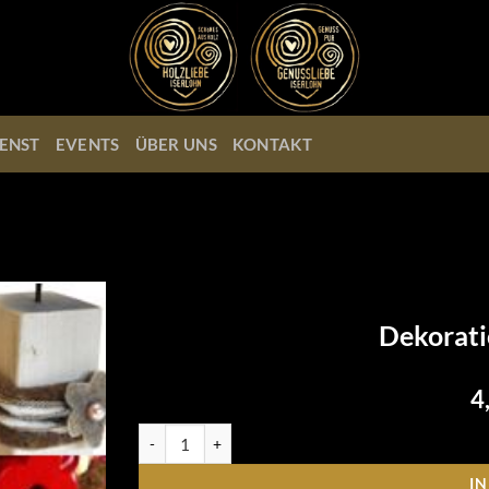
ENST
EVENTS
ÜBER UNS
KONTAKT
Dekoratio
4
Dekoration, individual, klein Menge
I