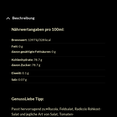
Beschreibung
Nährwertangaben pro 100ml:
Brennwert:
1397 kj/328 kcal
Fett:
0 g
davon gesättigte Fettsäuren:
0 g
Kohlenhydrate:
78.7 g
davon Zucker:
78.7 g
Eiweiß:
0.1 g
Salz:
0.07 g
GenussLiebe Tipp:
Passt hervorragend zu:•Rucola, Feldsalat, Radiccio Rohkost-
Salat und jegliche Art von Salat, Tomaten-