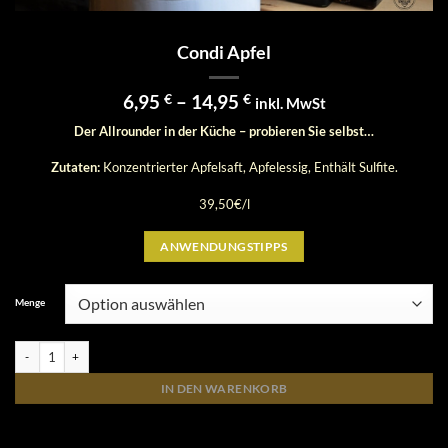
Condi Apfel
Preisspanne:
6,95
€
–
14,95
€
inkl. MwSt
6,95 €
Der Allrounder in der Küche – probieren Sie selbst…
bis
14,95 €
Zutaten:
Konzentrierter Apfelsaft, Apfelessig, Enthält Sulfite.
39,50€/l
ANWENDUNGSTIPPS
Menge
Condi Apfel Menge
IN DEN WARENKORB