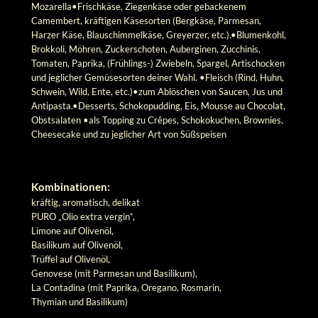
Mozarella•Frischkäse, Ziegenkäse oder gebackenem
Camembert, kräftigen Käsesorten (Bergkäse, Parmesan,
Harzer Käse, Blauschimmelkäse, Greyerzer, etc.).•Blumenkohl,
Brokkoli, Möhren, Zuckerschoten, Auberginen, Zucchinis,
Tomaten, Paprika, (Frühlings-) Zwiebeln, Spargel, Artischocken
und jeglicher Gemüsesorten deiner Wahl. •Fleisch (Rind, Huhn,
Schwein, Wild, Ente, etc.)•zum Ablöschen von Saucen, Jus und
Antipasta.•Desserts, Schokopudding, Eis, Mousse au Chocolat,
Obstsalaten •als Topping zu Crêpes, Schokokuchen, Brownies,
Cheesecake und zu jeglicher Art von Süßspeisen
Kombinationen:
kräftig, aromatisch, delikat
PURO „Olio extra vergin“,
Limone auf Olivenöl,
Basilikum auf Olivenöl,
Trüffel auf Olivenöl,
Genovese (mit Parmesan und Basilikum),
La Contadina (mit Paprika, Oregano, Rosmarin,
Thymian und Basilikum)