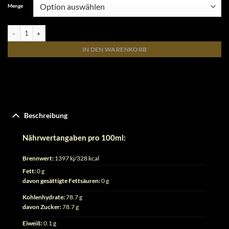
Menge
Calamansi Orange Menge
IN DEN WARENKORB
Beschreibung
Nährwertangaben pro 100ml:
Brennwert:
1397 kj/328 kcal
Fett:
0 g
davon gesättigte Fettsäuren:
0 g
Kohlenhydrate:
78.7 g
davon Zucker:
78.7 g
Eiweiß:
0.1 g