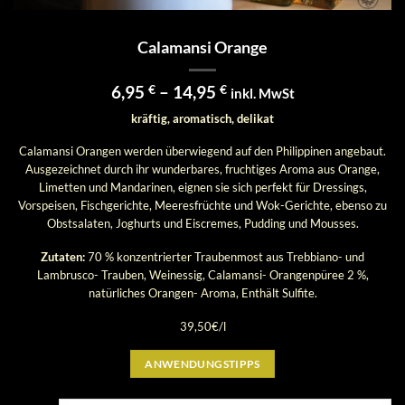
Calamansi Orange
Preisspanne:
6,95
€
–
14,95
€
inkl. MwSt
6,95 €
kräftig, aromatisch, delikat
bis
14,95 €
Calamansi Orangen werden überwiegend auf den Philippinen angebaut.
Ausgezeichnet durch ihr wunderbares, fruchtiges Aroma aus Orange,
Limetten und Mandarinen, eignen sie sich perfekt für Dressings,
Vorspeisen, Fischgerichte, Meeresfrüchte und Wok-Gerichte, ebenso zu
Obstsalaten, Joghurts und Eiscremes, Pudding und Mousses.
Zutaten:
70 % konzentrierter Traubenmost aus Trebbiano- und
Lambrusco- Trauben, Weinessig, Calamansi- Orangenpüree 2 %,
natürliches Orangen- Aroma, Enthält Sulfite.
39,50€/l
ANWENDUNGSTIPPS