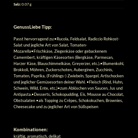
Salz:
0.07 g
GenussLiebe Tipp:
Passt hervorragend zu:•Rucola, Feldsalat, Radiccio Rohkost-
Salat und jegliche Art von Salat, Tomaten-
Mozarella•Frischkäse, Ziegenkäse oder gebackenem
Camembert, kräftigen Käsesorten (Bergkäse, Parmesan,
Harzer Käse, Blauschimmelkäse, Greyerzer, etc.).•Blumenkohl,
Brokkoli, Möhren, Zuckerschoten, Auberginen, Zucchinis,
Tomaten, Paprika, (Frühlings-) Zwiebeln, Spargel, Artischocken
und jeglicher Gemüsesorten deiner Wahl. •Fleisch (Rind, Huhn,
Schwein, Wild, Ente, etc.)•zum Ablöschen von Saucen, Jus und
Antipasta.•Desserts, Schokopudding, Eis, Mousse au Chocolat,
Obstsalaten •als Topping zu Crêpes, Schokokuchen, Brownies,
Cheesecake und zu jeglicher Art von Süßspeisen
Kombinationen:
kräftig, aromatisch, delikat