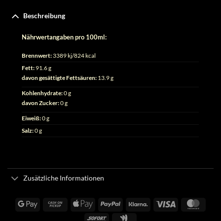
Beschreibung
Nährwertangaben pro 100ml:
Brennwert:
3389 kj/824 kcal
Fett:
91.6 g
davon gesättigte Fettsäuren:
13.9 g
Kohlenhydrate:
0 g
davon Zucker:
0 g
Eiweiß:
0 g
Salz:
0 g
Zusätzliche Informationen
Google
Cash
Apple
PayPal
Klarna
Visa
Maste
Pay
on
Pay
Sofort
Google
Pickup