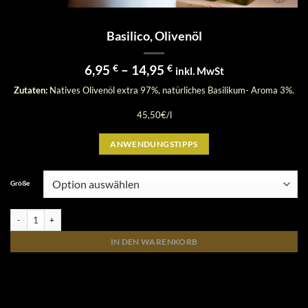
Basilico, Olivenöl
Preisspanne:
6,95
€
–
14,95
€
inkl. MwSt
6,95 €
Zutaten:
Natives Olivenöl extra 97%, natürliches Basilikum- Aroma 3%.
bis
14,95 €
45,50€/l
ANWENDUNGSTIPPS
Größe
Basilico, Olivenöl Menge
IN DEN WARENKORB