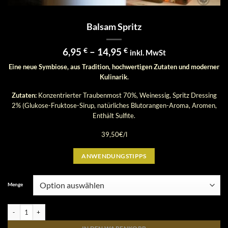
Balsam Spritz
Preisspanne:
6,95
€
–
14,95
€
inkl. MwSt
6,95 €
Eine neue Symbiose, aus Tradition, hochwertigen Zutaten und moderner
bis
Kulinarik.
14,95 €
Zutaten:
Konzentrierter Traubenmost 70%, Weinessig, Spritz Dressing
2% (Glukose-Fruktose-Sirup, natürliches Blutorangen-Aroma, Aromen,
Enthält Sulfite.
39,50€/l
ANWENDUNGSTIPPS
Menge
Balsam Spritz Menge