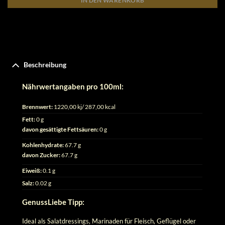
IN DEN WARENKORB
Beschreibung
Nährwertangaben pro 100ml:
Brennwert:
1220,00 kj/ 287,00 kcal
Fett:
0 g
davon gesättigte Fettsäuren:
0 g
Kohlenhydrate:
67.7 g
davon Zucker:
67.7 g
Eiweiß:
0.1 g
Salz:
0.02 g
GenussLiebe Tipp:
Ideal als Salatdressings, Marinaden für Fleisch, Geflügel oder