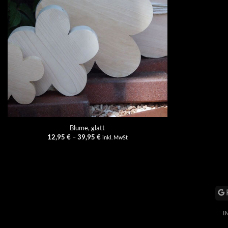
+
Blume, glatt
Preisspanne:
12,95
€
–
39,95
€
inkl. MwSt
12,95 €
bis
39,95 €
I