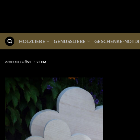
Zum
Inhalt
springen
HOLZLIEBE
GENUSSLIEBE
GESCHENKE-NOTDI
PRODUKT GRÖSSE
/
25 CM