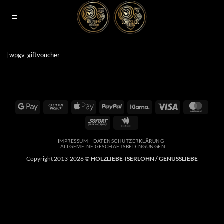
Zum
Inhalt
springen
[wpgv_giftvoucher]
Google
Cash
Apple
PayPal
Klarna
Visa
Maste
Pay
on
Pay
Sofort
Google
Pickup
Wallet
IMPRESSUM
DATENSCHUTZERKLÄRUNG
ALLGEMEINE GESCHÄFTSBEDINGUNGEN
Copyright 2013-2026 ©
HOLZLIEBE-ISERLOHN / GENUSSLIEBE