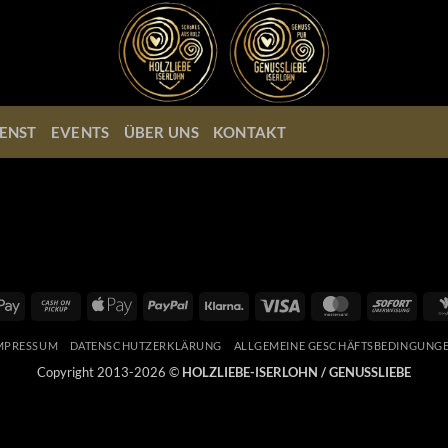
ENST
EVENTS
ÜBER UNS
KONTAKT
Google
Cash
Apple
PayPal
Klarna
Visa
MasterCard
Sofort
Pay
on
Pay
Pickup
MPRESSUM
DATENSCHUTZERKLÄRUNG
ALLGEMEINE GESCHÄFTSBEDINGUNG
Copyright 2013-2026 ©
HOLZLIEBE-ISERLOHN / GENUSSLIEBE